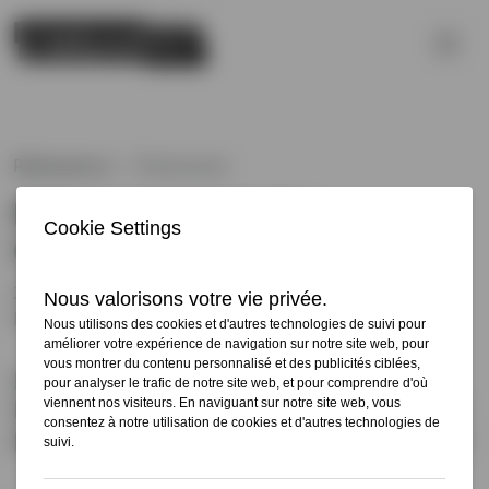
Réalisations
Événement
INAUGURATION DU
COMPLEXE DE LA ROMAINE
2023
Havre-Saint-Pierre, Québec
Hydro-Québec présente le complexe
hydroélectrique dans ses installations en
présence du premier ministre du Québec.